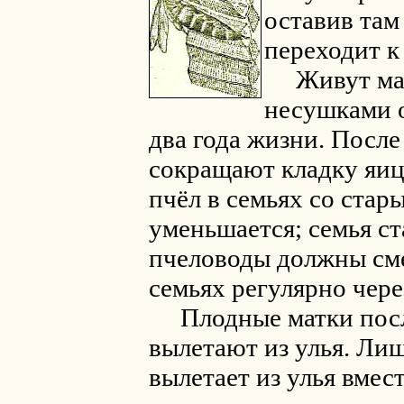
оставив там
переходит к
Живут матк
несушками 
два года жизни. После
сокращают кладку яиц,
пчёл в семьях со стар
уменьшается; семья ст
пчеловоды должны сме
семьях регулярно чере
Плодные матки посл
вылетают из улья. Ли
вылетает из улья вмест