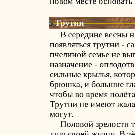
новом месте основать
Трутни
В середине весны на
появляться трутни - с
пчелиной семье не вы
назначение - оплодот
сильные крылья, кото
брюшка, и большие гла
чтобы во время полёта
Трутни не имеют жала
могут.
Половой зрелости тр
дню своей жизни. В т