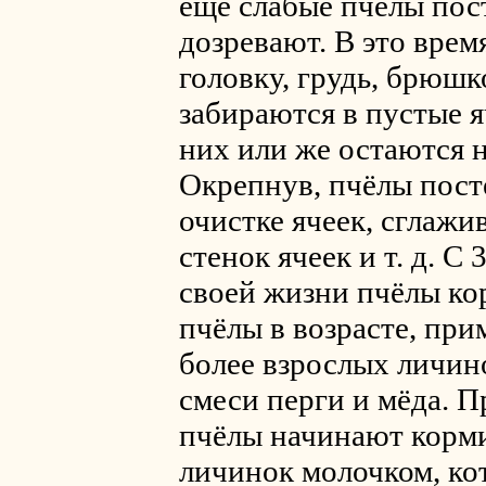
ещё слабые пчёлы пос
дозревают. В это врем
головку, грудь, брюшко
забираются в пустые я
них или же остаются 
Окрепнув, пчёлы пост
очистке ячеек, сглажи
стенок ячеек и т. д. С 
своей жизни пчёлы ко
пчёлы в возрасте, при
более взрослых личин
смеси перги и мёда. П
пчёлы начинают корми
личинок молочком, ко