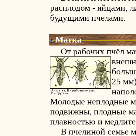
расплодом - яйцами, л
будущими пчелами.
Матка
От рабочих пчёл матк
внешн
больше
25 мм
напол
Молодые неплодные м
подвижны, плодные ма
плавностью и медлите
В пчелиной семье мо