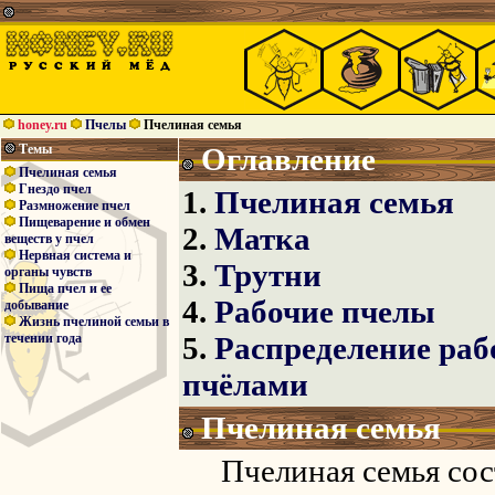
honey.ru
Пчелы
Пчелиная семья
Темы
Оглавление
Пчелиная семья
Гнездо пчел
1.
Пчелиная семья
Размножение пчел
Пищеварение и обмен
2.
Матка
веществ у пчел
Нервная система и
3.
Трутни
органы чувств
Пища пчел и ее
4.
Рабочие пчелы
добывание
Жизнь пчелиной семьи в
течении года
5.
Распределение раб
пчёлами
Пчелиная семья
Пчелиная семья сост