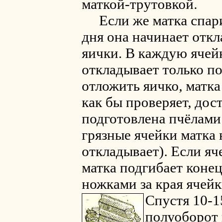
маткой-трутовкой.
Если же матка спарил
дня она начинает отк
яички. В каждую ячейк
откладывает только п
отложить яичко, матка
как бы проверяет, дос
подготовлена пчёлами 
грязные ячейки матка 
откладывает). Если яч
матка подгибает коне
ножками за края ячейк
Спустя 10-1
полуоборот 