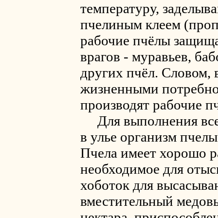
температуру, заделыв
пчелиным клеем (пропо
рабочие пчёлы защища
врагов - муравьев, баб
других пчёл. Словом, 
жизненными потребно
производят рабочие п
Для выполнения всех
в улье организм пчел
Пчела имеет хорошо р
необходимое для оты
хоботок для высасыван
вместительный медовы
нектара, приспособлен