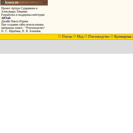
honey.ru
Проект Артура Сударикова и
Александра Лищины.
Разработка и поддержка вебстудия
ARTall
.
Дизайн Павла Юдина.
При создании сайта использованы
материалы книги - "Пчеловодство"
П. С. Щербина, П. Я. Близнюк.
Пчелы
Мед
Пчеловодство
Кулинарная 